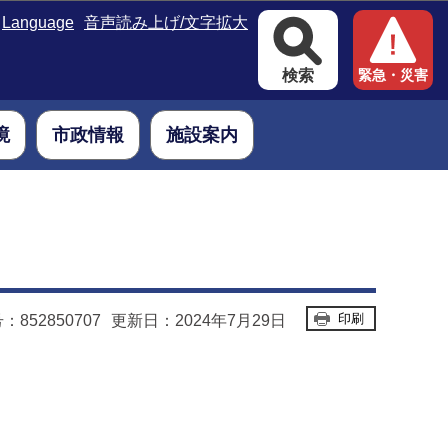
Language
音声読み上げ/文字拡大
検索
緊急・災害
境
市政情報
施設案内
印刷
852850707
更新日：2024年7月29日