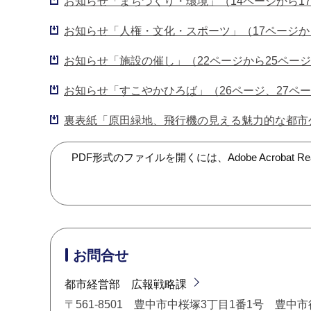
お知らせ「まちづくり・環境」（14ページから17ペ
お知らせ「人権・文化・スポーツ」（17ページから2
お知らせ「施設の催し」（22ページから25ページ）（
お知らせ「すこやかひろば」（26ページ、27ページ）
裏表紙「原田緑地、飛行機の見える魅力的な都市公園
PDF形式のファイルを開くには、Adobe Acroba
お問合せ
都市経営部 広報戦略課
〒561-8501 豊中市中桜塚3丁目1番1号 豊中