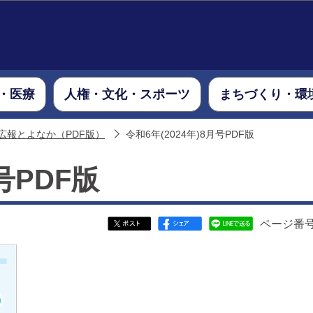
このページの本文へ移動
・医療
人権・文化・スポーツ
まちづくり・環
広報とよなか（PDF版）
令和6年(2024年)8月号PDF版
号PDF版
ページ番号：