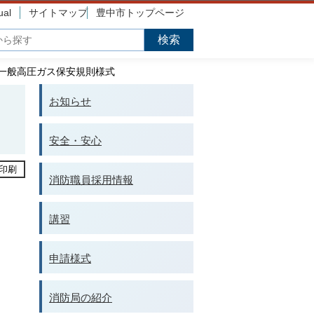
ual
サイトマップ
豊中市トップページ
一般高圧ガス保安規則様式
お知らせ
安全・安心
印刷
消防職員採用情報
講習
申請様式
消防局の紹介