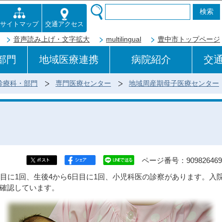
このページの本文へ移動
交通アクセス
サイトマップ
音声読み上げ・文字拡大
multilingual
豊中市トップページ
部門
地域医療連携
病院紹介
交
診療科・部門
専門医療センター
地域周産期母子医療センター
ページ番号：909826469
日目に1回、生後4から6日目に1回、小児科医の診察があります。
確認しています。