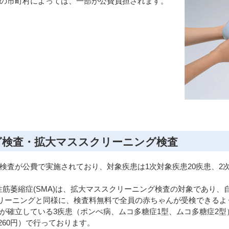
の市町村によっては、一部が公費負担されます。
グ検査・拡大マススクリーニング検査
検査が公費で実施されており、対象疾患は1次対象疾患20疾患、2
性筋萎縮症(SMA)は、拡大マススクリーニング検査の対象であり
スクリーニングと同様に、検査料無料で全員の赤ちゃんが受検できる
が確立している3疾患（ポンぺ病、ムコ多糖症1型、ムコ多糖症2
260円）で行っております。