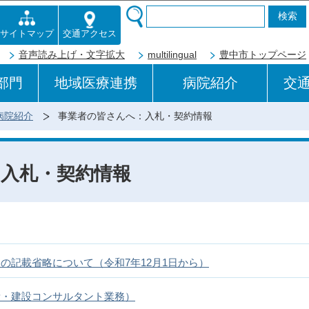
このページの本文へ移動
交通アクセス
サイトマップ
音声読み上げ・文字拡大
multilingual
豊中市トップページ
部門
地域医療連携
病院紹介
交
病院紹介
事業者の皆さんへ：入札・契約情報
入札・契約情報
の記載省略について（令和7年12月1日から）
量・建設コンサルタント業務）