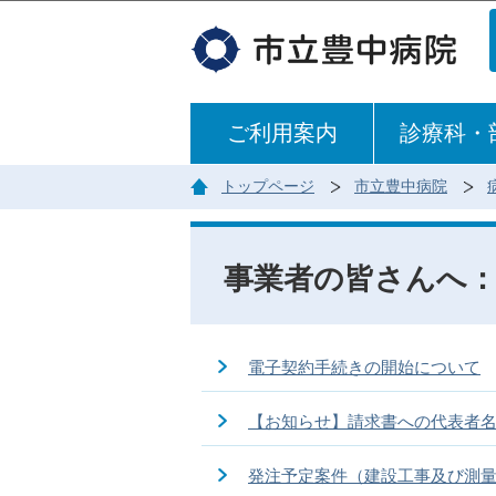
ご利用案内
診療科・
トップページ
市立豊中病院
事業者の皆さんへ：
電子契約手続きの開始について
【お知らせ】請求書への代表者名
発注予定案件（建設工事及び測