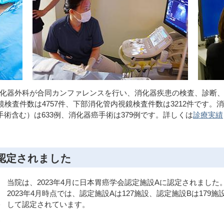
化器外科が合同カンファレンスを行い、消化器疾患の検査、診断
鏡検査件数は4757件、下部消化管内視鏡検査件数は3212件です。
手術含む）は633例、消化器癌手術は379例です。詳しくは
診療実績
認定されました
当院は、2023年4月に日本胃癌学会認定施設Aに認定されました
2023年4月時点では、認定施設Aは127施設、認定施設Bは179
して認定されています。