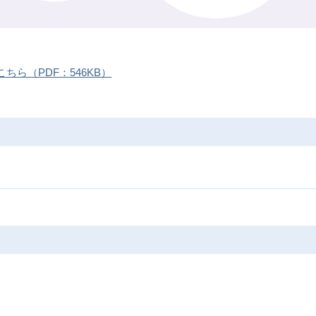
ら（PDF：546KB）