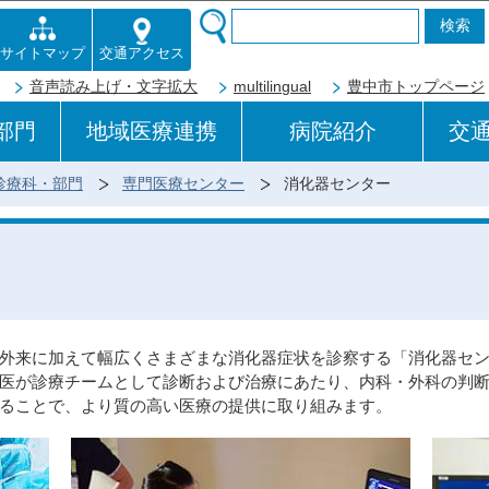
このページの本文へ移動
交通アクセス
サイトマップ
音声読み上げ・文字拡大
multilingual
豊中市トップページ
部門
地域医療連携
病院紹介
交
診療科・部門
専門医療センター
消化器センター
外来に加えて幅広くさまざまな消化器症状を診察する「消化器セン
医が診療チームとして診断および治療にあたり、内科・外科の判
ることで、より質の高い医療の提供に取り組みます。