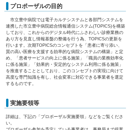
プロポーザルの目的
市立豊中病院では電子カルテシステムと各部門システムを
連携した市立豊中病院総合情報通信システム(TOPICS)を構築
しており、これからのデジタル時代にふさわしい診療業務の
あり方を見直し情報基盤の整備を行う為、TOPICSの更新を
行います。次期TOPICSのコンセプトを「患者に寄り添い、
質の高い医療を支援する効率的な病院システムの構築」と定
め、「患者サービスの向上に係る施策」「職員の業務効率化
に係る施策」「効果的・安定的なシステム利用に係る施策」
を推進することとしており、このコンセプトの実現に向けて
高度な専門知識を有し、社会変革に対応できる事業者を選定
するものです。
実施要領等
詳細は、下記の「プロポーザル実施要領」などをご覧くださ
い。
プロポーザル参加を予定している事業者は、事務局まで提案