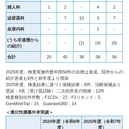
婦人科
1
2
-
4
2
泌尿器科
-
7
10
3
7
血液内科
-
-
-
1
-
(うち非連携から
-
-
(1)
(4)
(6)
の紹介)
合計
20
45
38
58
56
2025年度、検査実施件数年間50件の目標は達成。院外からの
紹介患者も6件と前年度より増加
2025年度、検査結果に基づく保険診療：8件、治験候補あり
受診：4名（受け皿試験） 二次的所見の指摘：12件
検査種別出件件数：F1CDx：22、F1リキッド：5、
GenMineTop：15、Guardant360：14
＜遺伝性腫瘍外来実績＞
2024年度（令和6年
2025年度（令和7年
度）
度）