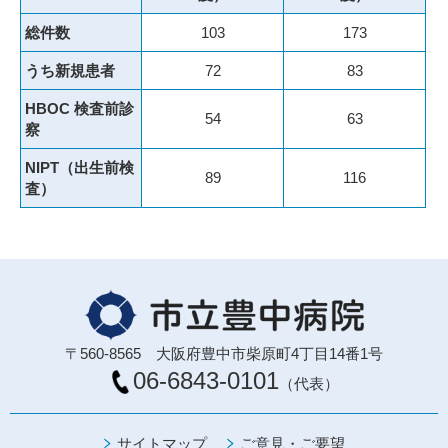
総件数
103
173
うち新規患者
72
83
HBOC 検査前診
54
63
察
NIPT（出生前検
89
116
査）
〒560-8565 大阪府豊中市柴原町4丁目14番1号
06-6843-0101
（代表）
サイトマップ
ご意見・ご要望