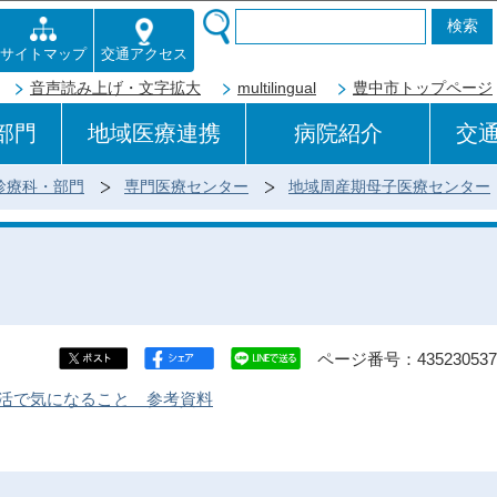
このページの本文へ移動
交通アクセス
サイトマップ
音声読み上げ・文字拡大
multilingual
豊中市トップページ
部門
地域医療連携
病院紹介
交
診療科・部門
専門医療センター
地域周産期母子医療センター
ページ番号：435230537
活で気になること 参考資料