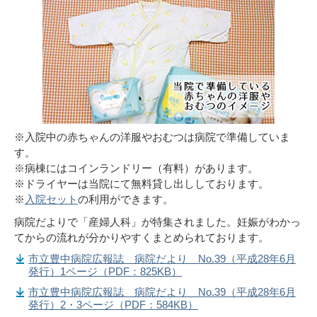
※入院中の赤ちゃんの洋服やおむつは病院で準備していま
す。
※病棟にはコインランドリー（有料）があります。
※ドライヤーは当院にて無料貸し出ししております。
※
入院セット
の利用ができます。
病院だよりで「産婦人科」が特集されました。妊娠がわかっ
てからの流れが分かりやすくまとめられております。
市立豊中病院広報誌 病院だより No.39（平成28年6月
発行）1ページ（PDF：825KB）
市立豊中病院広報誌 病院だより No.39（平成28年6月
発行）2・3ページ（PDF：584KB）