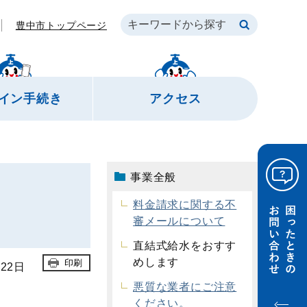
豊中市トップページ
イン
手続き
アクセス
事業全般
料金請求に関する不
審メールについて
直結式給水をおすす
めします
印刷
22日
悪質な業者にご注意
ください。