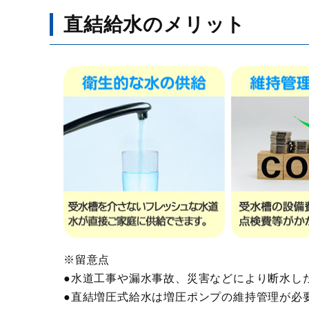
直結給水のメリット
※留意点
●水道工事や漏水事故、災害などにより断水し
●直結増圧式給水は増圧ポンプの維持管理が必