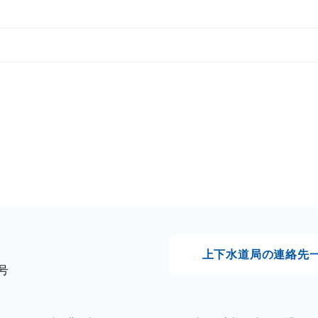
上下水道局の
連絡先
号