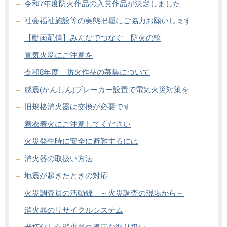
令和7年度防火作品の入賞作品が決定しました
社会福祉施設等の実態把握にご協力お願いします
【動画配信】みんなでつなぐ 防火の輪
電気火災にご注意を
令和8年度 防火作品の募集について
感震(かんしん)ブレーカー設置で電気火災対策を
旧規格消火器は交換が必要です
着衣着火にご注意してください
火災発生時に安全に避難するには
消火器の取扱い方法
地震が起きたときの対応
火災調査員の活動録 ～火災調査の現場から～
消火器のリサイクルシステム