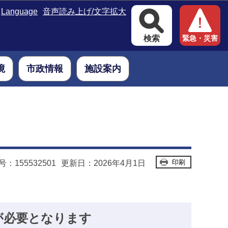
Language
音声読み上げ/文字拡大
検索
緊急・災害
境
市政情報
施設案内
印刷
：155532501
更新日：2026年4月1日
が必要となります