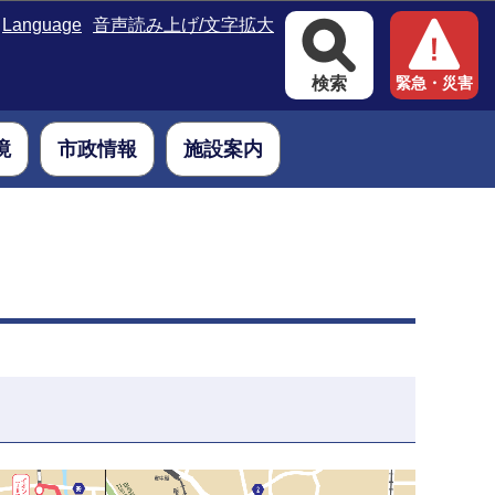
Language
音声読み上げ/文字拡大
検索
緊急・災害
境
市政情報
施設案内