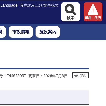
Language
音声読み上げ/文字拡大
検索
緊急・災害
境
市政情報
施設案内
印刷
：744655957
更新日：2026年7月6日