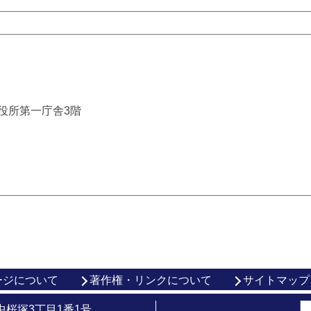
市役所第一庁舎3階
ージについて
著作権・リンクについて
サイトマップ
市中桜塚3丁目1番1号