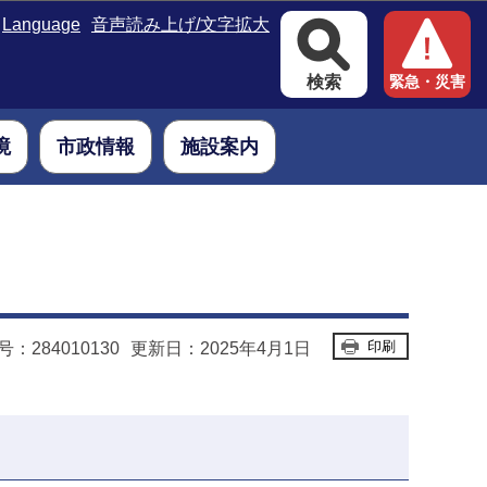
Language
音声読み上げ/文字拡大
検索
緊急・災害
境
市政情報
施設案内
印刷
：284010130
更新日：2025年4月1日