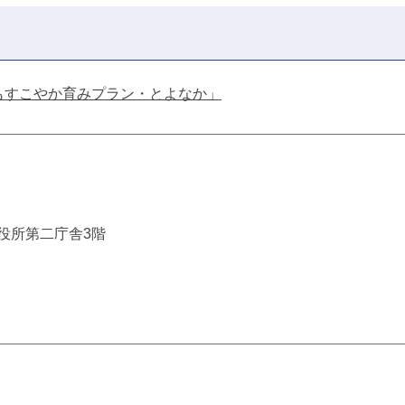
もすこやか育みプラン・とよなか」
市役所第二庁舎3階