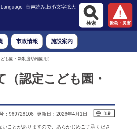
Language
音声読み上げ/文字拡大
検索
緊急・災害
境
市政情報
施設案内
こども園・新制度幼稚園用）
て（認定こども園・
印刷
：969728108
更新日：2026年4月1日
ないことがありますので、あらかじめご了承くださ