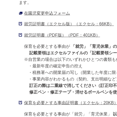
ます。
在園児変更申込フォーム
就労証明書（エクセル版）（エクセル：66KB）
就労証明書（PDF版）（PDF：401KB）
保育を必要とする事由が
「就労」「育児休業」の
記載要領はエクセルファイルの「記載要領シー
※自営業の場合は以下のいずれかひとつの書類も
・最新年度の確定申告の控え
・税務署への開業届の写し（開業した年度に限
・事業内容がわかるもの（契約、支出明細など
訂正の際は二重線で消してください（訂正印不
修正ペン・修正テープ・消せるボールペンを使
保育を必要とする事由証明書（エクセル：20KB
保育を必要とする事由が「就労」「育児休業」
以