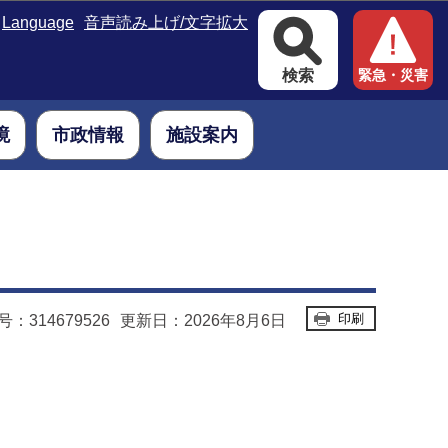
Language
音声読み上げ/文字拡大
検索
緊急・災害
境
市政情報
施設案内
印刷
：314679526
更新日：2026年8月6日