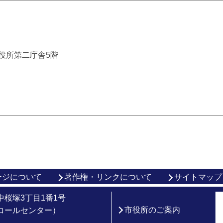
市役所第二庁舎5階
ージについて
著作権・リンクについて
サイトマップ
市中桜塚3丁目1番1号
市役所のご案内
総合コールセンター）