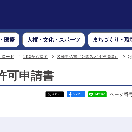
このページの本文へ移動
・医療
人権・文化・スポーツ
まちづくり・環
ンロード
組織から探す
各種申込書（公園みどり推進課）
公
許可申請書
ページ番号：