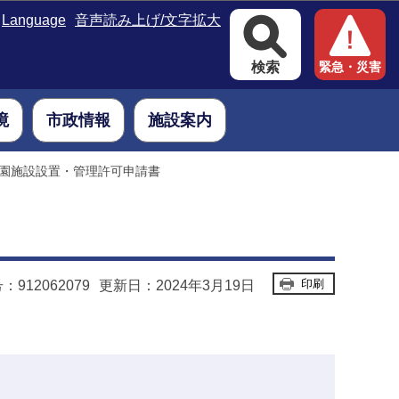
Language
音声読み上げ/文字拡大
検索
緊急・災害
境
市政情報
施設案内
園施設設置・管理許可申請書
印刷
912062079
更新日：2024年3月19日