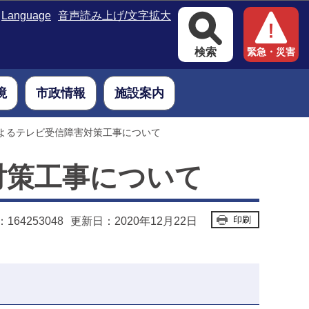
Language
音声読み上げ/文字拡大
検索
緊急・災害
境
市政情報
施設案内
によるテレビ受信障害対策工事について
対策工事について
印刷
64253048
更新日：2020年12月22日