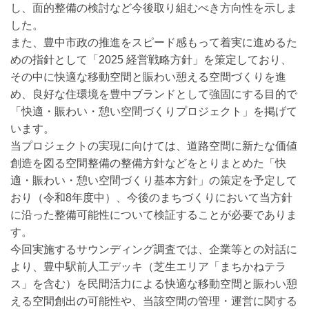
し、面的整備の検討など今後取り組むべき方向性を示しま
した。
また、豊中市政の推進をスピード感もって着実に進めるた
めの指針として「2025 経営戦略方針」を策定しており、
その中に快適な移動空間と賑わい憩える空間づくりを進
め、良好な住環境を豊中ブランドとして強固にする目的で
「快適・賑わい・憩い空間づくりプロジェクト」を掲げて
います。
当プロジェクトの実現に向けては、道路空間に新たな価値
創造を図る空間整備の整備方針などをとりまとめた「快
適・賑わい・憩い空間づくり基本方針」の策定を予定して
おり（令和8年度中）、今後のまちづくりにおいて当方針
に沿った整備可能性について検証することが必要でありま
す。
今回実施するサウンディング調査では、企業等との対話に
より、豊中駅前人工デッキ（芝生エリア「まちかねテラ
ス」を含む）を民間活力による快適な移動空間と賑わい憩
える空間創出の可能性や、当該空間の管理・運営に関する