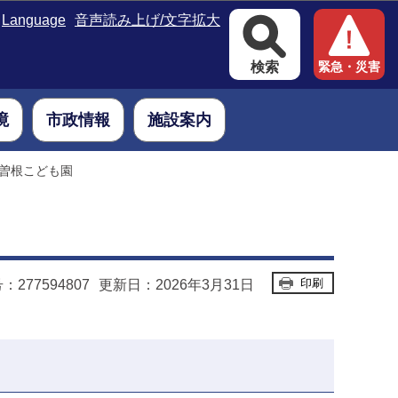
Language
音声読み上げ/文字拡大
検索
緊急・災害
境
市政情報
施設案内
曽根こども園
印刷
277594807
更新日：2026年3月31日