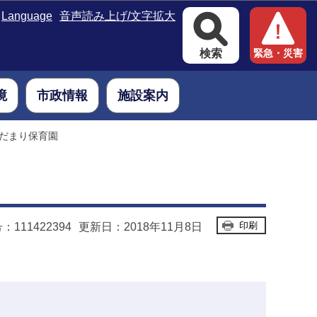
Language
音声読み上げ/文字拡大
検索
緊急・災害
境
市政情報
施設案内
だまり保育園
印刷
111422394
更新日：2018年11月8日