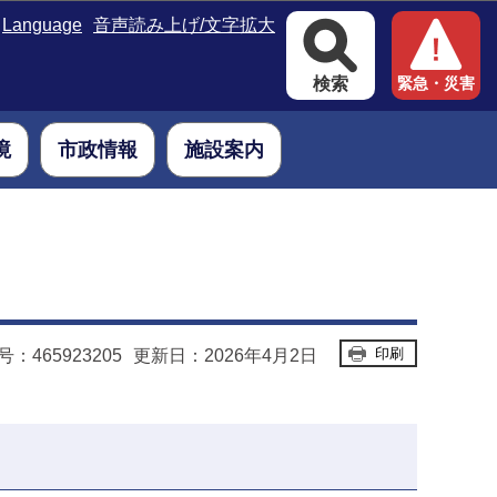
Language
音声読み上げ/文字拡大
検索
緊急・災害
境
市政情報
施設案内
印刷
：465923205
更新日：2026年4月2日