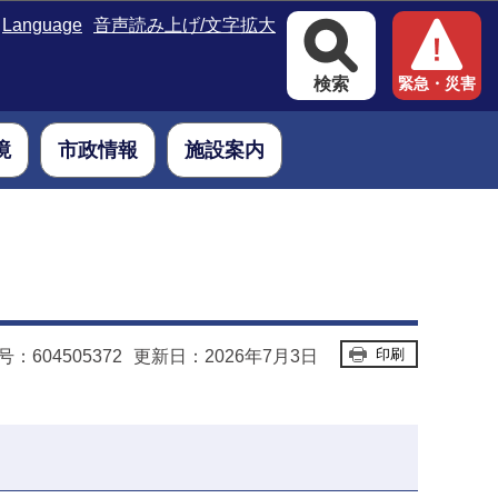
Language
音声読み上げ/文字拡大
検索
緊急・災害
境
市政情報
施設案内
印刷
：604505372
更新日：2026年7月3日