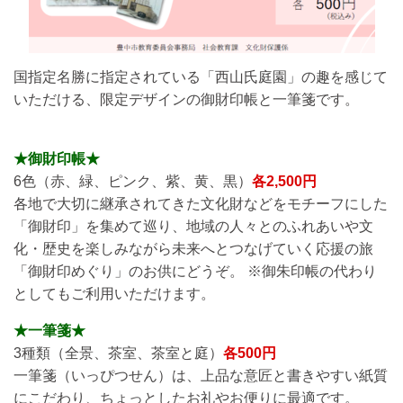
国指定名勝に指定されている「西山氏庭園」の趣を感じて
いただける、限定デザインの御財印帳と一筆箋です。
★御財印帳★
6色（赤、緑、ピンク、紫、黄、黒）
各2,500円
各地で大切に継承されてきた文化財などをモチーフにした
「御財印」を集めて巡り、地域の人々とのふれあいや文
化・歴史を楽しみながら未来へとつなげていく応援の旅
「御財印めぐり」のお供にどうぞ。 ※御朱印帳の代わり
としてもご利用いただけます。
★一筆箋★
3種類（全景、茶室、茶室と庭）
各500円
一筆箋（いっぴつせん）は、上品な意匠と書きやすい紙質
にこだわり、ちょっとしたお礼やお便りに最適です。