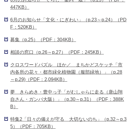
447KB）
6月のお知らせ「文化・にぎわい」（p.23～p.24）（PD
F：520KB）
募集（p.25）（PDF：304KB）
相談の窓口（p.26～p.27）（PDF：245KB）
クロスワードパズル ほか／ まちかどスケッチ「市
内各所の花々・都市緑化植物園（服部緑地）」（p.28
～p.29)（PDF：2,094KB）
夢 きらめき・豊中っ子「がむしゃらに走る（唐山翔
自さん・ガンバ大阪）」（p.30～p.31）（PDF：388K
B）
特集2「日々の備えが守る 大切ないのち」（p.32～p.3
5）（PDF：705KB）