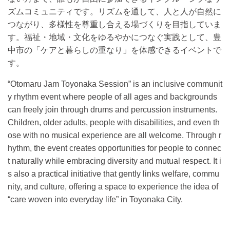
ズムコミュニティです。リズムを通して、人と人が自然に
つながり、多様性を尊重し合える場づくりを目指していま
す。福祉・地域・文化をゆるやかにつなぐ実践として、豊
中市の「ケアと暮らしの重なり」を体感できるイベントで
す。
“Otomaru Jam Toyonaka Session” is an inclusive communit
y rhythm event where people of all ages and backgrounds
can freely join through drums and percussion instruments.
Children, older adults, people with disabilities, and even th
ose with no musical experience are all welcome. Through r
hythm, the event creates opportunities for people to connec
t naturally while embracing diversity and mutual respect. It i
s also a practical initiative that gently links welfare, commu
nity, and culture, offering a space to experience the idea of
“care woven into everyday life” in Toyonaka City.