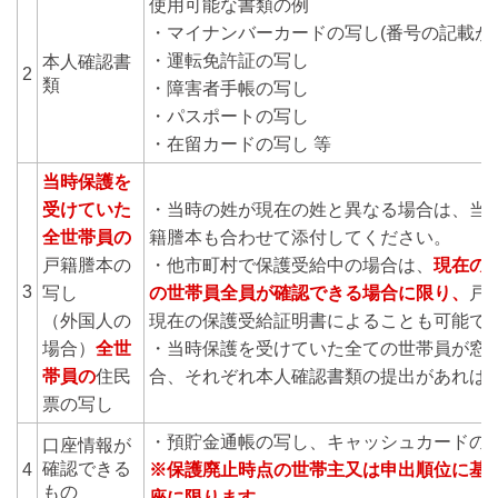
使用可能な書類の例
・マイナンバーカードの写し(番号の記載が
・運転免許証の写し
本人確認書
2
類
・障害者手帳の写し
・パスポートの写し
・在留カードの写し 等
当時保護を
受けていた
・当時の姓が現在の姓と異なる場合は、当
全世帯員の
籍謄本も合わせて添付してください。
戸籍謄本の
・他市町村で保護受給中の場合は、
現在の
3
写し
の世帯員全員が確認できる場合に限り、
戸
（外国人の
現在の保護受給証明書によることも可能で
場合）
全世
・当時保護を受けていた全ての世帯員が窓
帯員の
住民
合、それぞれ本人確認書類の提出があれば
票の写し
・預貯金通帳の写し、キャッシュカードの
口座情報が
確認できる
4
※保護廃止時点の世帯主又は申出順位に基
もの
座に限ります