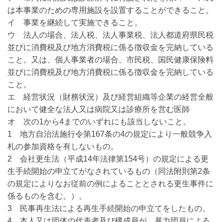
は本事業のための専用施設を設置することができること。
イ 事業を継続して実施できること。
ウ 法人の場合、法人税、法人事業税、法人都道府県民税
並びに消費税及び地方消費税に係る徴収金を完納している
こと。又は、個人事業者の場合、市民税、国民健康保険料
並びに消費税及び地方消費税に係る徴収金を完納している
こと。
エ 経営状況（財務状況）及び経営組織等企業の経営全般
において健全な法人又は病院又は診療所を営む医師
オ 次の1から4までのいずれにも該当しないこと。
1 地方自治法施行令第167条の4の規定により一般競争入
札の参加資格を有しないもの。
2 会社更生法（平成14年法律第154号）の規定による更
生手続開始の申立てがなされているもの（同法附則第2条
の規定によりなお従前の例によることとされる更生事件に
係るものを含む。）。
3 民事再生法による再生手続開始の申立てをしたもの。
4 本人又は団体の代表者及び構成員が、暴力団員による