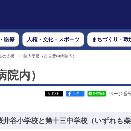
このページの本文へ移動
・医療
人権・文化・スポーツ
まちづくり・環
徒の支援
院内学級（市立豊中病院内）
病院内）
ページ番号：
桜井谷小学校と第十三中学校（いずれも