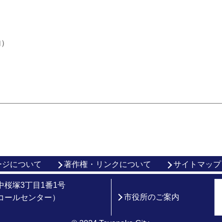
内）
ージについて
著作権・リンクについて
サイトマップ
市中桜塚3丁目1番1号
市役所のご案内
総合コールセンター）