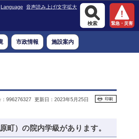
Language
音声読み上げ/文字拡大
検索
緊急・災害
境
市政情報
施設案内
印刷
996276327
更新日：2023年5月25日
柴原町）の院内学級があります。