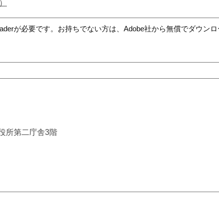
）
t Readerが必要です。お持ちでない方は、Adobe社から無償でダウ
市役所第二庁舎3階