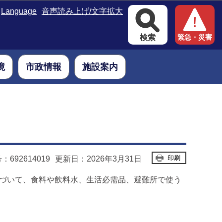
Language
音声読み上げ/文字拡大
検索
緊急・災害
境
市政情報
施設案内
印刷
692614019
更新日：2026年3月31日
基づいて、食料や飲料水、生活必需品、避難所で使う