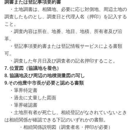
調書または登記事項要約書
・土地調書は、相隣地、必要に応じ対側地、周辺土地の
調査したものとし、調査日と代理人名（押印）を記入する
こと。
・調査内容は所在、地番、地目、地積、所有者及び沿
革。
・登記事項要約書または登記情報サービスによる書類
可。
・調査した年月日及び調査者の記名押印すること。
7. 位置図（協議地を着色）
8. 協議地及び周辺の地積測量図の写し
9.その他豊中市長が必要と認める書類
・筆界特定書
・過去に丈量した図面
・筆界確認書
・土地所有者が死亡し、相続登記がなされていないとき
は相続関係が確認できる下記のいずれかの書類。
・相続関係説明図（調査者名・押印が必要）