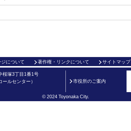
ージについて
著作権・リンクについて
サイトマップ
市中桜塚3丁目1番1号
市役所のご案内
総合コールセンター）
© 2024 Toyonaka City.