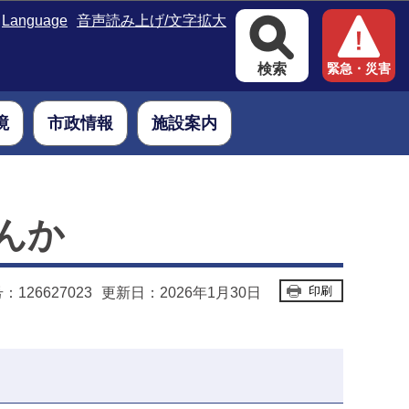
Language
音声読み上げ/文字拡大
検索
緊急・災害
境
市政情報
施設案内
んか
印刷
126627023
更新日：2026年1月30日