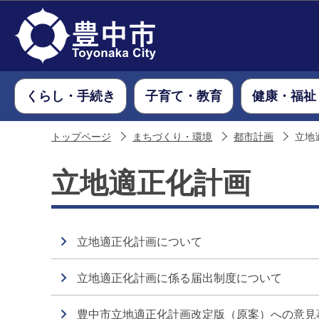
くらし・手続き
子育て・教育
健康・福祉
トップページ
まちづくり・環境
都市計画
立地
立地適正化計画
立地適正化計画について
立地適正化計画に係る届出制度について
豊中市立地適正化計画改定版（原案）への意見