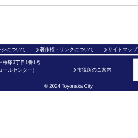
ージについて
著作権・リンクについて
サイトマップ
市中桜塚3丁目1番1号
市役所のご案内
総合コールセンター）
© 2024 Toyonaka City.