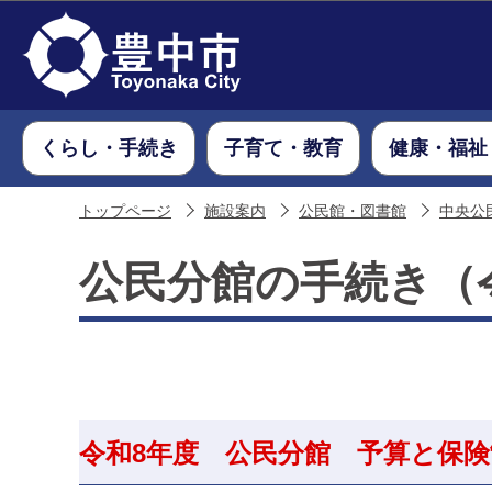
くらし・手続き
子育て・教育
健康・福祉
トップページ
施設案内
公民館・図書館
中央公
公民分館の手続き（
令和8年度 公民分館 予算と保険