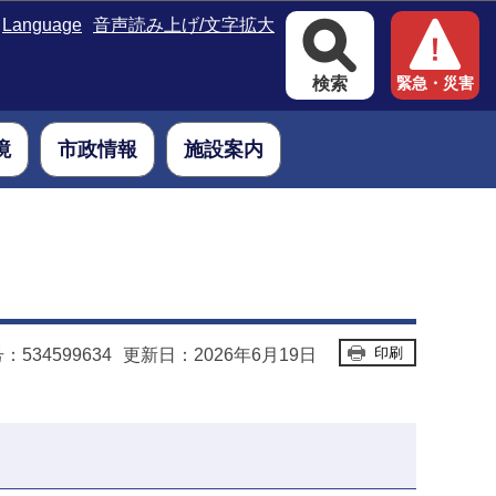
Language
音声読み上げ/文字拡大
検索
緊急・災害
境
市政情報
施設案内
印刷
534599634
更新日：2026年6月19日