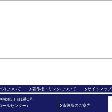
ージについて
著作権・リンクについて
サイトマップ
市中桜塚3丁目1番1号
市役所のご案内
総合コールセンター）