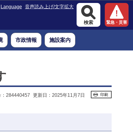
Language
音声読み上げ/文字拡大
検索
緊急・災害
境
市政情報
施設案内
す
印刷
284440457
更新日：2025年11月7日