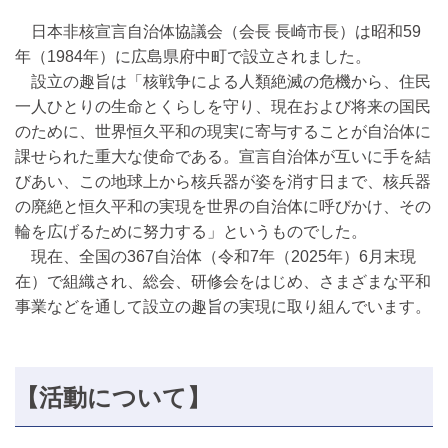
日本非核宣言自治体協議会（会長 長崎市長）は昭和59
年（1984年）に広島県府中町で設立されました。
設立の趣旨は「核戦争による人類絶滅の危機から、住民
一人ひとりの生命とくらしを守り、現在および将来の国民
のために、世界恒久平和の現実に寄与することが自治体に
課せられた重大な使命である。宣言自治体が互いに手を結
びあい、この地球上から核兵器が姿を消す日まで、核兵器
の廃絶と恒久平和の実現を世界の自治体に呼びかけ、その
輪を広げるために努力する」というものでした。
現在、全国の367自治体（令和7年（2025年）6月末現
在）で組織され、総会、研修会をはじめ、さまざまな平和
事業などを通して設立の趣旨の実現に取り組んでいます。
【活動について】