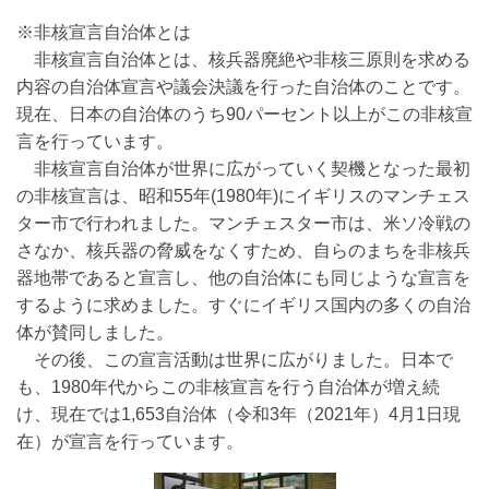
※非核宣言自治体とは
非核宣言自治体とは、核兵器廃絶や非核三原則を求める
内容の自治体宣言や議会決議を行った自治体のことです。
現在、日本の自治体のうち90パーセント以上がこの非核宣
言を行っています。
非核宣言自治体が世界に広がっていく契機となった最初
の非核宣言は、昭和55年(1980年)にイギリスのマンチェス
ター市で行われました。マンチェスター市は、米ソ冷戦の
さなか、核兵器の脅威をなくすため、自らのまちを非核兵
器地帯であると宣言し、他の自治体にも同じような宣言を
するように求めました。すぐにイギリス国内の多くの自治
体が賛同しました。
その後、この宣言活動は世界に広がりました。日本で
も、1980年代からこの非核宣言を行う自治体が増え続
け、現在では1,653自治体（令和3年（2021年）4月1日現
在）が宣言を行っています。