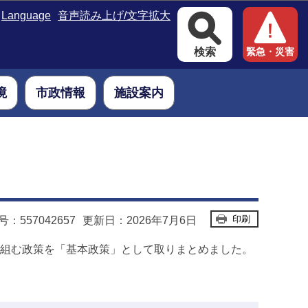
Language
音声読み上げ/文字拡大
検索
緊急・災害
境
市政情報
施設案内
印刷
：557042657
更新日：2026年7月6日
り組む政策を「基本政策」として取りまとめました。