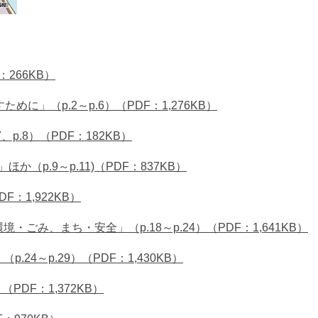
266KB）
に」（p.2～p.6）（PDF：1,276KB）
.8）（PDF：182KB）
p.9～p.11)（PDF：837KB）
F：1,922KB）
み、まち・安全」（p.18～p.24）（PDF：1,641KB）
4～p.29）（PDF：1,430KB）
PDF：1,372KB）