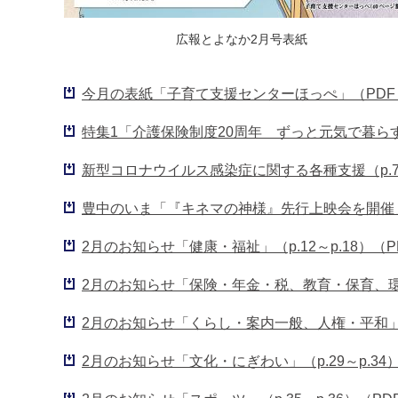
広報とよなか2月号表紙
今月の表紙「子育て支援センターほっぺ」（PDF：
特集1「介護保険制度20周年 ずっと元気で暮らすため
新型コロナウイルス感染症に関する各種支援（p.7、p
豊中のいま「『キネマの神様』先行上映会を開催」ほか（
2月のお知らせ「健康・福祉」（p.12～p.18）（PD
2月のお知らせ「保険・年金・税、教育・保育、環境・ご
2月のお知らせ「くらし・案内一般、人権・平和」（p.2
2月のお知らせ「文化・にぎわい」（p.29～p.34）（