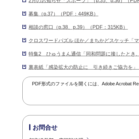
2月のお知らせ「スポーツ」（p.35、p.36）（PDF
募集（p.37）（PDF：449KB）
相談の窓口（p.38、p.39）（PDF：315KB）
クロスワードパズル ほか／まちかどスケッチ「マスクの
特集2 ひゅうまん通信「同和問題に接したとき、あな
裏表紙「感染拡大の防止に 引き続きご協力を」（P
PDF形式のファイルを開くには、Adobe Acroba
お問合せ