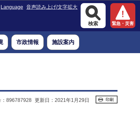
Language
音声読み上げ/文字拡大
検索
緊急・災害
境
市政情報
施設案内
印刷
896787928
更新日：2021年1月29日