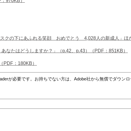
：970KB）
下にあふれる笑顔 おめでとう 4,028人の新成人」ほか（p.40
たはどうしますか？」（p.42、p.43）（PDF：851KB）
DF：180KB）
t Readerが必要です。お持ちでない方は、Adobe社から無償でダウ