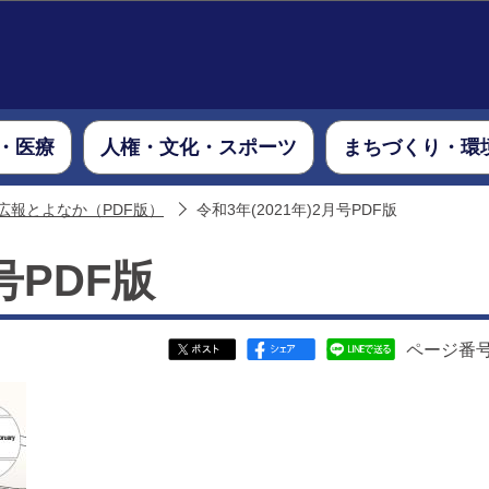
このページの本文へ移動
・医療
人権・文化・スポーツ
まちづくり・環
広報とよなか（PDF版）
令和3年(2021年)2月号PDF版
号PDF版
ページ番号：