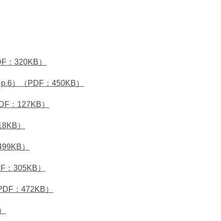
F：320KB）
6）（PDF：450KB）
F：127KB）
18KB）
99KB）
F：305KB）
DF：472KB）
）