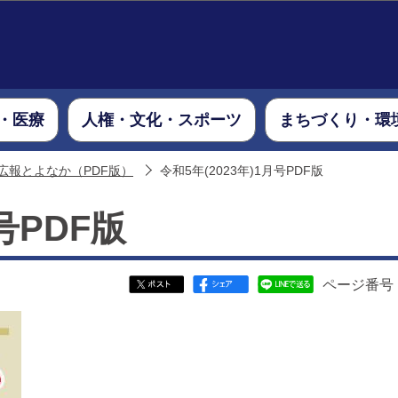
このページの本文へ移動
・医療
人権・文化・スポーツ
まちづくり・環
広報とよなか（PDF版）
令和5年(2023年)1月号PDF版
号PDF版
ページ番号：7