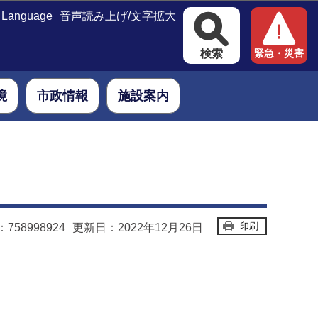
Language
音声読み上げ/文字拡大
検索
緊急・災害
境
市政情報
施設案内
印刷
58998924
更新日：2022年12月26日