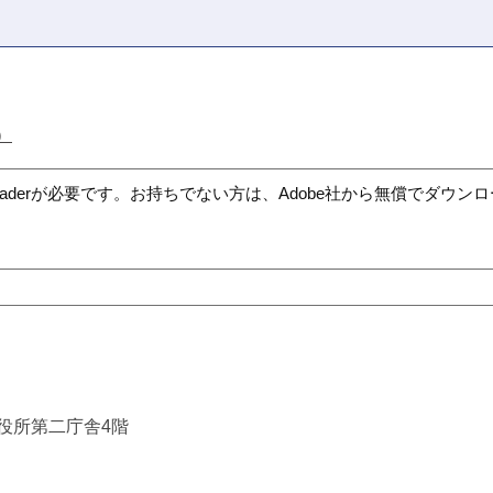
）
t Readerが必要です。お持ちでない方は、Adobe社から無償でダウ
市役所第二庁舎4階