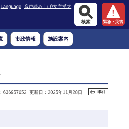
Language
音声読み上げ/文字拡大
検索
緊急・災害
境
市政情報
施設案内
＞
印刷
36957652
更新日：2025年11月28日