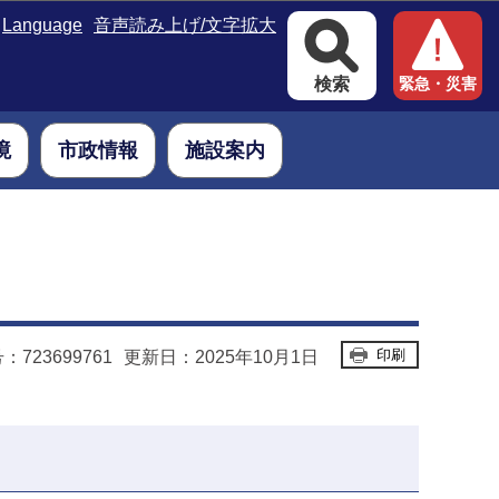
Language
音声読み上げ/文字拡大
検索
緊急・災害
境
市政情報
施設案内
印刷
723699761
更新日：2025年10月1日