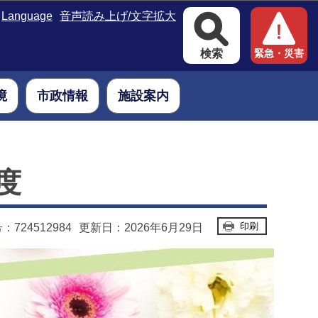
Language
音声読み上げ/文字拡大
検索
緊急・災害
境
市政情報
施設案内
度
印刷
724512984
更新日：2026年6月29日