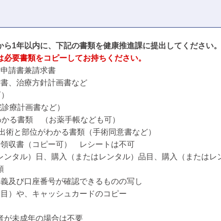
から1年以内
に、
下記の書類を健康推進課に提出してください
は必要書類をコピーしてお持ちください。
付申請書兼請求書
断書、治療方針計画書など
可）
診療計画書など）
かる書類 （お薬手帳なども可）
と部位がわかる書類（手術同意書など）
る領収書（コピー可） レシートは不可
ンタル）日、購入（またはレンタル）品目、購入（またはレ
類
名義及び口座番号が確認できるものの写し
目）や、キャッシュカードのコピー
が未成年の場合は不要