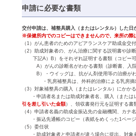
申請に必要な書類
交付申請は、補整具購入（またはレンタル）した日
※保健所内でのコピーはできませんので、来所の際
（1）がん患者のためのアピアランスケア助成金交
（2）助成対象者の、がん治療に関する説明書や診
下記A）B）をそれぞれ証明する書類（コピー
A）がんの診断名がわかる書類（診断書、入院
B）・ウイッグは、抗がん剤使用等の治療がわ
・乳房補整具は、外科的治療による乳房摘出術
（3）対象補整具の購入（またはレンタル）にかか
・申請者名または助成対象者名、購入（またはレ
引を差し引いた金額
）、領収書発行元を証明する書
（4）申請者名義の助成金振込先の金融機関、カナ
・振込先通帳のコピー（表紙をめくった1ページ
（5）委任状
・助成対象者と申請者が違う場合に提出。対象者