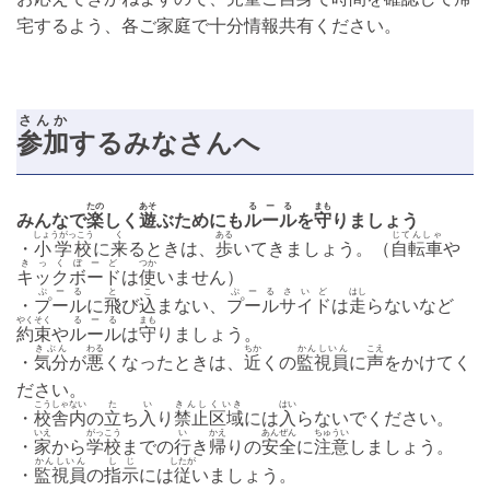
宅するよう、各ご家庭で十分情報共有ください。
さんか
参加
するみなさんへ
たの
あそ
るーる
まも
みんなで
楽
しく
遊
ぶためにも
ルール
を
守
りましょう
しょうがっこう
く
ある
じてんしゃ
・
小学校
に
来
るときは、
歩
いてきましょう。（
自転車
や
きっくぼーど
つか
キックボード
は
使
いません）
ぷーる
と
こ
ぷーるさいど
はし
・
プール
に
飛
び
込
まない、
プールサイド
は
走
らないなど
やくそく
るーる
まも
約束
や
ルール
は
守
りましょう。
きぶん
わる
ちか
かんしいん
こえ
・
気分
が
悪
くなったときは、
近
くの
監視員
に
声
をかけてく
ださい。
こうしゃない
た
い
きんし
くいき
はい
・
校舎内
の
立
ち
入
り
禁止
区域
には
入
らないでください。
いえ
がっこう
い
かえ
あんぜん
ちゅうい
・
家
から
学校
までの
行
き
帰
りの
安全
に
注意
しましょう。
かんしいん
しじ
したが
・
監視員
の
指示
には
従
いましょう。