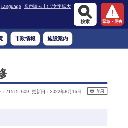
Language
音声読み上げ/文字拡大
検索
緊急・災害
境
市政情報
施設案内
修
印刷
715151609
更新日：2022年8月16日