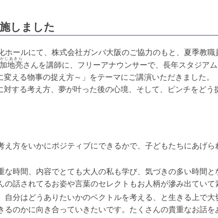
実施しました
文化ホールにて、株式会社ガンバ大阪のご協力のもと、夏季教職
かじあきら
加地亮
さんを講師に、フリーアナウンサーで、長年スタジアム
に変える物事の捉え方～」をテーマにご講演いただきました。
に対する考え方、夢が叶った後の心境、そして、ピンチをどう
考え方をいかにポジティブにできるかで、子どもたちにあげら
重な時間、内容でとても大人の私も学び、気づきの多い時間と
んの話されてるお姿や言葉のセレクトもお人柄が滲み出ていて
、自分はどうありたいかのベクトルを考える、と生きる上で大
きるのかに向き合っていきたいです。たくさんの貴重なお話を