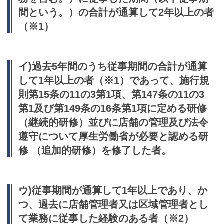
間という。）の合計が通算して
2年以上の者
（※1）
イ)
過去5年間のうち
従事期間の合計が通算
して
1年以上の者
（※1）であって、施行規
則第15条の11の3第1項、第147条の11の3
第1及び第149条の16条第1項に定める研修
（
継続的研修
）並びに店舗の管理及び法令
遵守について厚生労働省が必要と認める研
修
（追加的研修）を修了した者。
ウ)従事期間が通算して
1年以上
であり、か
つ、過去に
店舗管理者又は区域管理者とし
て業務に従事した経験のある者
（※2）