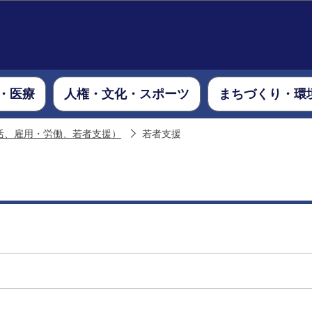
このページの本文へ移動
・医療
人権・文化・スポーツ
まちづくり・環
活、雇用・労働、若者支援）
若者支援