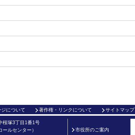
ージについて
著作権・リンクについて
サイトマップ
市中桜塚3丁目1番1号
市役所のご案内
総合コールセンター）