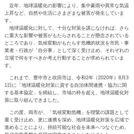
近年、地球温暖化の影響により、集中豪雨や異常な気温
上昇など、自然や生活にさまざまな被害が発生していま
す。
地球温暖化に対して、十分な対策を講じなければ、さら
に重大な影響や被害がもたらされることが懸念されている
ところであり、気候変動がもたらす危機的状況を市民・事
業者・行政が「自分事」として深く受け止め、それぞれの
立場で何をすべきか考え行動することが求められていま
す。
これまで、豊中市と吹田市は、令和2年（2020年）8月3
1日に「地球温暖化対策に資する自治体間連携・協力に関
する基本協定」を締結し、市域の枠を超え、地球温暖化対
策に取り組んできました。
この度、両市が、「気候変動危機」を喫緊の課題として
重く受け止め、更に連携を深め、地球温暖化対策を広域で
進めることにより、持続可能な社会を未来へつなぐため、